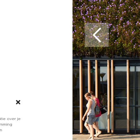
tie over je
temming
en