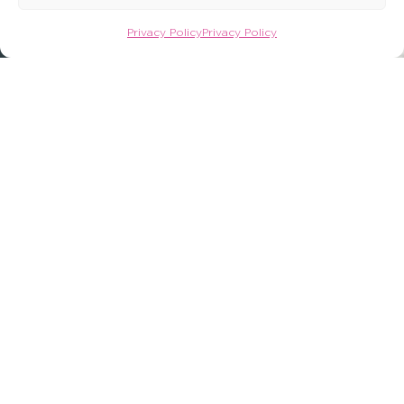
Privacy Policy
Privacy Policy
OFFERTE AANVRAGEN
CONTACT